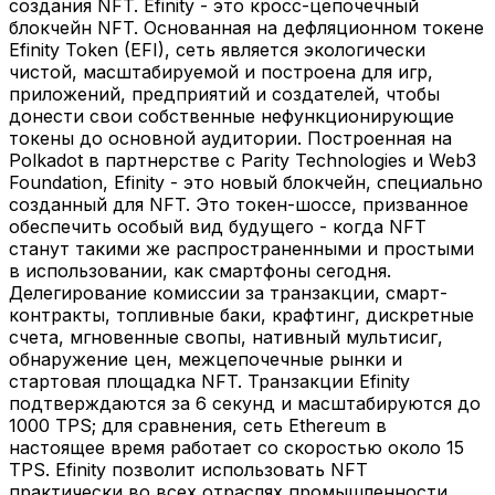
создания NFT. Efinity - это кросс-цепочечный
блокчейн NFT. Основанная на дефляционном токене
Efinity Token (EFI), сеть является экологически
чистой, масштабируемой и построена для игр,
приложений, предприятий и создателей, чтобы
донести свои собственные нефункционирующие
токены до основной аудитории. Построенная на
Polkadot в партнерстве с Parity Technologies и Web3
Foundation, Efinity - это новый блокчейн, специально
созданный для NFT. Это токен-шоссе, призванное
обеспечить особый вид будущего - когда NFT
станут такими же распространенными и простыми
в использовании, как смартфоны сегодня.
Делегирование комиссии за транзакции, смарт-
контракты, топливные баки, крафтинг, дискретные
счета, мгновенные свопы, нативный мультисиг,
обнаружение цен, межцепочечные рынки и
стартовая площадка NFT. Транзакции Efinity
подтверждаются за 6 секунд и масштабируются до
1000 TPS; для сравнения, сеть Ethereum в
настоящее время работает со скоростью около 15
TPS. Efinity позволит использовать NFT
практически во всех отраслях промышленности,