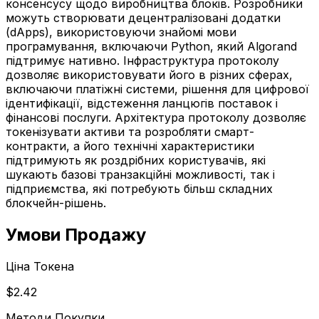
консенсусу щодо виробництва блоків. Розробники
можуть створювати децентралізовані додатки
(dApps), використовуючи знайомі мови
програмування, включаючи Python, який Algorand
підтримує нативно. Інфраструктура протоколу
дозволяє використовувати його в різних сферах,
включаючи платіжні системи, рішення для цифрової
ідентифікації, відстеження ланцюгів поставок і
фінансові послуги. Архітектура протоколу дозволяє
токенізувати активи та розробляти смарт-
контракти, а його технічні характеристики
підтримують як роздрібних користувачів, які
шукають базові транзакційні можливості, так і
підприємства, які потребують більш складних
блокчейн-рішень.
Умови Продажу
Ціна Токена
$2.42
Методи Покупки