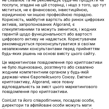
послуги, згадані на цій сторінці, і ніщо з того, що тут
міститься, не є фінансовою, інвестиційною,
юридичною чи іншою професійною порадою.
Корисність, майбутня вартість або ринок цифрових
активів, запропонованих Algorand, є
спекулятивними та можуть змінитися, і жодних
гарантій щодо функціональності або вартості
цифрового активу не надається. Користувачам
рекомендується проконсультуватися зі своїми
незалежними консультантами перед прийняттям
будь-яких рішень на основі вмісту цього сайту.
Це маркетингове повідомлення про криптоактиви
не було ліцензовано, розглянуто або схвалено
жодним компетентним органом у будь-якій
державі-члені Європейського Союзу. Емітент
криптоактиву, Algorand, несе повну
відповідальність за зміст цього маркетингового
повідомлення про криптоактиви.
CoinList та його співробітники, посадові особи,
директори та афілійовані особи можуть мати