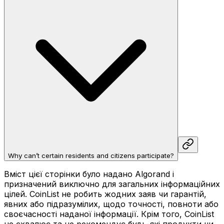
Why can’t certain residents and citizens participate?
Вміст цієї сторінки було надано Algorand і
призначений виключно для загальних інформаційних
цілей. CoinList не робить жодних заяв чи гарантій,
явних або підразумілих, щодо точності, повноти або
своєчасності наданої інформації. Крім того, CoinList
не схвалює та не рекомендує будь-які продукти чи