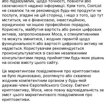
або підразумілих, щодо точності, повноти або
своєчасності наданої інформації. Крім того, CoinList
не схвалює та не рекомендує будь-які продукти чи
послуги, згадані на цій сторінці, і ніщо з того, що тут
міститься, не є фінансовою, інвестиційною,
юридичною чи іншою професійною порадою.
Корисність, майбутня вартість або ринок цифрових
активів, запропонованих Moca, є спекулятивними
та можуть змінитися, і жодних гарантій щодо
функціональності або вартості цифрового активу не
надається. Користувачам рекомендується
проконсультуватися зі своїми незалежними
консультантами перед прийняттям будь-яких рішень
на основі вмісту цього сайту.
Це маркетингове повідомлення про криптоактиви
не було ліцензовано, розглянуто або схвалено
жодним компетентним органом у будь-якій
державі-члені Європейського Союзу. Емітент
криптоактиву, Moca, несе повну відповідальність за
зміст цього маркетингового повідомлення про
криптоактиви.