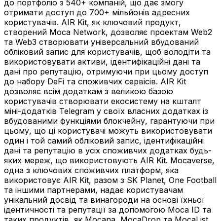
до портфоліо з 540+ компаній, що дає змогу
отримати доступ до 700+ мільйонів адресних
користувачів. AIR Kit, як ключовий продукт,
створений Moca Network, дозволяє проектам Web2
та Web3 створювати універсальний вбудований
обліковий запис для користувачів, щоб володіти та
використовувати активи, ідентифікаційні дані та
дані про репутацію, отримуючи при цьому доступ
до набору DeFi та споживчих сервісів. AIR Kit
дозволяє всім додаткам з великою базою
користувачів створювати екосистему на кшталт
міні-додатків Telegram у своїх власних додатках із
вбудованими функціями блокчейну, гарантуючи при
цьому, що ці користувачі можуть використовувати
один і той самий обліковий запис, ідентифікаційні
дані та репутацію в усіх споживчих додатках будь-
яких мереж, що використовують AIR Kit. Mocaverse,
одна з ключових споживчих платформ, яка
використовує AIR Kit, разом з SK Planet, One Football
та іншими партнерами, надає користувачам
унікальний досвід та винагороди на основі їхньої
ідентичності та репутації за допомогою Moca ID та
таких продуктів, як Mocana, MocaDrop та MocaList.