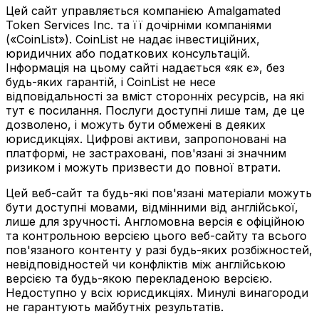
Цей сайт управляється компанією Amalgamated
Token Services Inc. та її дочірніми компаніями
(«CoinList»). CoinList не надає інвестиційних,
юридичних або податкових консультацій.
Інформація на цьому сайті надається «як є», без
будь-яких гарантій, і CoinList не несе
відповідальності за вміст сторонніх ресурсів, на які
тут є посилання. Послуги доступні лише там, де це
дозволено, і можуть бути обмежені в деяких
юрисдикціях. Цифрові активи, запропоновані на
платформі, не застраховані, пов'язані зі значним
ризиком і можуть призвести до повної втрати.
Цей веб-сайт та будь-які пов'язані матеріали можуть
бути доступні мовами, відмінними від англійської,
лише для зручності. Англомовна версія є офіційною
та контрольною версією цього веб-сайту та всього
пов'язаного контенту у разі будь-яких розбіжностей,
невідповідностей чи конфліктів між англійською
версією та будь-якою перекладеною версією.
Недоступно у всіх юрисдикціях. Минулі винагороди
не гарантують майбутніх результатів.