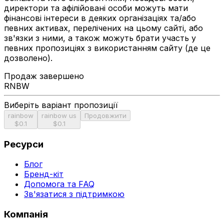
директори та афілійовані особи можуть мати
фінансові інтереси в деяких організаціях та/або
певних активах, перелічених на цьому сайті, або
зв'язки з ними, а також можуть брати участь у
певних пропозиціях з використанням сайту (де це
дозволено).
Продаж завершено
RNBW
Виберіть варіант пропозиції
rainbow
rainbow us
Продовжити
$0.1
$0.1
Ресурси
Блог
Бренд-кіт
Допомога та FAQ
Зв'язатися з підтримкою
Компанія