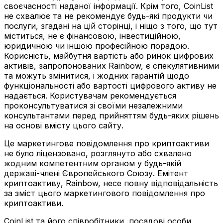
своєчасності наданої інформації. Крім того, CoinList
не схвалює та не рекомендує будь-які продукти чи
послуги, згадані на цій сторінці, і ніщо з того, що тут
міститься, не є фінансовою, інвестиційною,
юридичною чи іншою професійною порадою.
Корисність, майбутня вартість або ринок цифрових
активів, запропонованих Rainbow, є спекулятивними
та можуть змінитися, і жодних гарантій щодо
функціональності або вартості цифрового активу не
надається. Користувачам рекомендується
проконсультуватися зі своїми незалежними
консультантами перед прийняттям будь-яких рішень
на основі вмісту цього сайту.
Це маркетингове повідомлення про криптоактиви
не було ліцензовано, розглянуто або схвалено
жодним компетентним органом у будь-якій
державі-члені Європейського Союзу. Емітент
криптоактиву, Rainbow, несе повну відповідальність
за зміст цього маркетингового повідомлення про
криптоактиви.
CoinList та його співробітники, посадові особи,