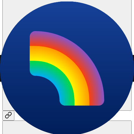
Sale Structure: How does the "Filling from the Bottom" sale
structure work?